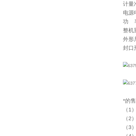
计量准
电源电
功 率
整机重
外形尺
封口
*的
（1
（2
（3