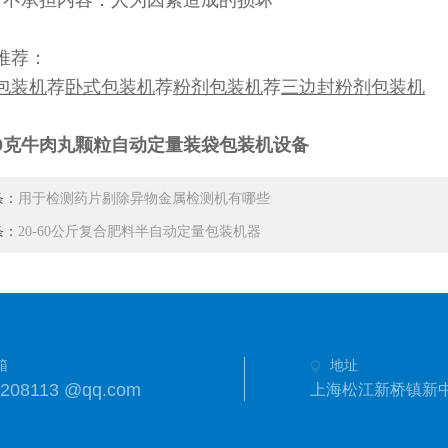
）不承担内容：人为因素造成的损坏
推荐：
包装机
荐
卧式包装机
荐
粉剂包装机
荐
三边封粉剂包装机
300克牛肉丸颗粒自动定量装袋包装机设备
条：
用于检测药片剔除异物金属检测机有哪些
条：
20-60公斤复合肥料半自动定量包装机器
箱
地址
8208113 @qq.com
上海松江新桥镇新中街