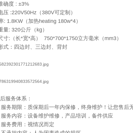
确度 : ±3%
压 :220V50Hz（380V可定制）
: 1.8KW（加热heating 180w*4）
量: 320公斤（kg）
寸:（长*宽*高） 750*700*1750立方毫米（mm3）
形式：四边封、三边封、背封
售后服务体系：
）服务期限：质保期后一年内保修，终身维护！让您售后
）服务内容：设备维护维修，产品培训，备件供应
）服务费用：视情况而定