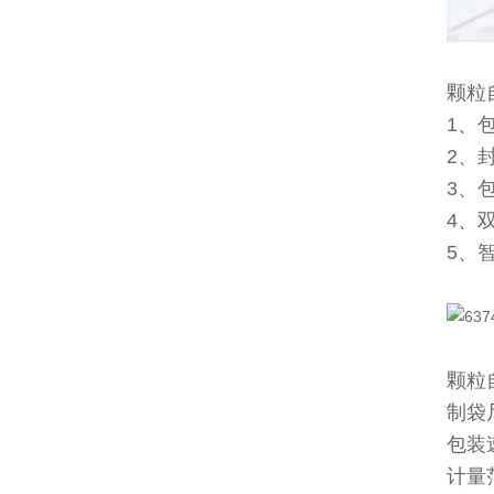
颗粒
1、
2、
3、
4、
5、
颗粒
制袋尺
包装速
计量范