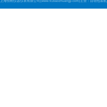
上海恒刚仪器仪表有限公司(www.91baozhuangji.com)主营：自