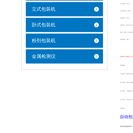
封口宽度：8-0mm
立式包装机
封口条间距：400mm
有效高度：40mm
卧式包装机
包装能力：90-80次/小时
电源：380V（220v)50HZ
粉剂包装机
机器重量：40kg
金属检测仪
想更多的了解该产品，请
售后服务：
关于发货：通用型号产品
关于运费：所有产品都
关于收货：一般物流为3
关于售后：产品均为一
产品推荐：
自动包
茶叶真空包装机批发价