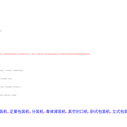
2kw
我们，向我司说明包装物料的情况、包装器具情况（袋子尺寸、材质）等、预期产量等 , 以便为您提供适合的机型产品。欢迎阁下到我公司考察洽谈或者将物料邮寄我公司试机包装！
有现货，72小时内发货，特殊规格型号需定制。
是厂家直接发货，免运费。
-7天到达，可以选择自提，也可以送货上门。
年保修，终身技术售后，终身维修。
装机
定量包装机
分装机
膏体灌装机
真空封口机
卧式包装机
立式包
[荐]
[荐]
[荐]
[荐]
[荐]
[荐]