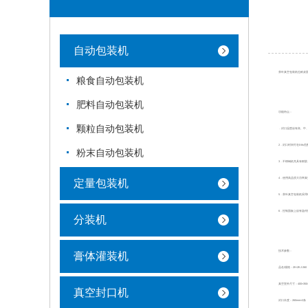
自动包装机
茶叶真空包装机也称桌
粮食自动包装机
肥料自动包装机
功能特点：
颗粒自动包装机
．封口温度设有高、中
2．封口时间可在0-8s
粉末自动包装机
3．不锈钢机壳具有耐脏
4．使用高品质大功率真
定量包装机
5．茶叶真空包装机采
6．控制面板上设有急
分装机
技术参数：
膏体灌装机
品名/规格：ZH-ZKJ-260
真空室外尺寸：400×350×
真空封口机
封口长度：260mm×2条