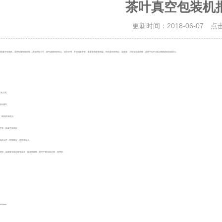
茶叶真空包装机
更新时间：2018-06-07 点
面型真空包装机，采用电脑智能控制，具有外型小巧，抽气速度快的特点，省力好用，不锈钢真空室，配置高强度透明盖，特别是科研单位、实验室、小型企业或店铺，适用于以PE复合薄膜或铝箔袋封口。
、低三档。
范围内调节。
、耐刮伤等优点。
空泵，抽真空效果好。
用电器元件，性能稳定，使用寿命长。
停按钮，如发现包装过程有异常，按急停按钮，即可中断包装过程，使用安。
500mm