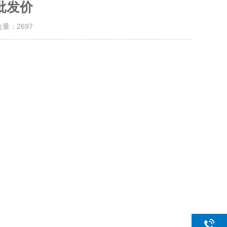
批发价
击量：
2697