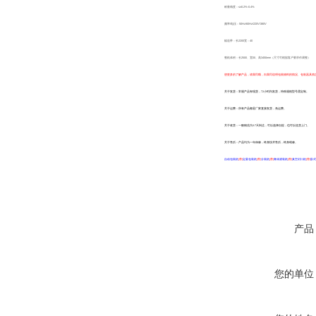
称量精度：≤±0.2%-0.4%
频率/电压：50Hz/60Hz/220V/380V
输送带：长2200宽：40
整机体积：长2500、宽00、高3450mm（尺寸可根据客户要求作调整）
想更多的了解产品，请我司哦，向我司说明包装物料的情况、包装器具情
关于发货：常规产品有现货，72小时内发货，特殊规格型号需定制。
关于运费：所有产品都是厂家直接发货，免运费。
关于收货：一般物流为3-7天到达，可以选择自提，也可以送货上门。
关于售后：产品均为一年保修，终身技术售后，终身维修。
自动包装机
[荐]
定量包装机
[荐]
分装机
[荐]
膏体灌装机
[荐]
真空封口机
[荐]
卧式
产品
您的单位