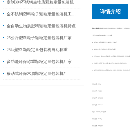
定制304不锈钢生物质颗粒定量包装机
详情介绍
全不锈钢塑料粒子颗粒定量包装机工厂直销
全自动生物质肥料颗粒定量包装机特点
颗粒定量称重包装机
可以对各类颗粒物料进行定量称重包装，利用物料本
、配备RS232和RS485接口，方便拓展
25公斤塑料粒子颗粒定量包装机厂家
2、选用内外高品质电器元件，确保设备可靠耐用
25kg塑料颗粒定量包装机自动称重
3、该
结构坚固，占地面积小，易于清理和维护
4、使用高稳定、高精度称重传感器、称重模块；界面操作简单、显示直观
多功能环保称重颗粒定量包装机厂家
5、可选配主动式回气除尘装置，吸净浮尘，有效维持现场环境清洁
6、该系列
利用物料本身自重及流动性好的物性，采用弧型门两次给料方式
移动式环保木屑颗粒定量包装机*
整机自重：800kg
称量方式：传感器
供电方式：三相五线
功率电流：.8/6Kw/A
电源：380/220V,50HZ(可调)
称量范围：50-90kg
称量速度：8-2袋/分钟