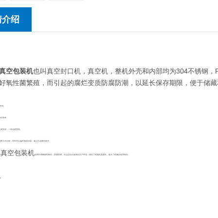
情介绍
真空包装机
也叫真空封口机，真空机，整机外壳和内部均为304不锈钢，
好氧性菌繁殖，而引起的腐烂变质防腐防潮，以延长保存期限，便于储藏
空间。
操作简单。
以及完成，一体化程度高。
于观察工作过程，同时可以及时发现问题，减少不必要的损失。
品真空包装机
使用不锈钢材料制作，防腐防潮，可以适应比较差的生产环境；保证了机械的美观性，延长了机械的使用寿命。
W