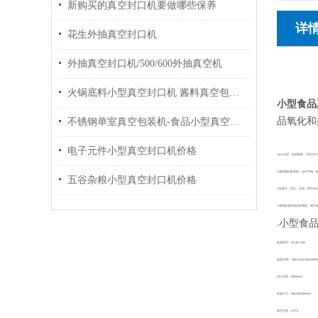
新购买的真空封口机要做哪些保养
详
花生外抽真空封口机
外抽真空封口机/500/600外抽真空机
火锅底料小型真空封口机 酱料真空包装机厂家
小型食品
品氧化和
不锈钢单室真空包装机-食品小型真空封口机
电子元件小型真空封口机价格
.设计合理，结构紧密，节约生产
2.微电脑控制系统，运行平稳，
五谷杂粮小型真空封口机价格
3.抽真空、封口，冷却，排气等
4.透明的有机强化玻璃盖，便
小型食
5.
机器型号：ZH-ZKJ-400
电源/功率：380V/220V/50HZ800
封口长度：400mm×2
外形尺寸：480×520×950mm
真空压强：≤KPA