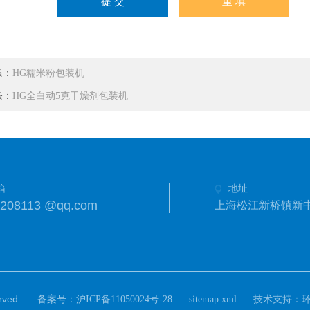
条：
HG糯米粉包装机
条：
HG全白动5克干燥剂包装机
箱
地址
8208113 @qq.com
上海松江新桥镇新中街
ved.
备案号：
技术支持：
沪ICP备11050024号-28
sitemap.xml