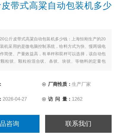
斤皮带式高粱自动包装机多少
20公斤皮带式高粱自动包装机多少钱：上海恒刚生产的20
装机采用的是微电脑控制系统，给料方式为快、慢两级电
作简便、产量效益高，有单秤和双秤可以选择，该自动包
于颗粒状、颗粒粉混合状、条状、块状、等物料的定量包
米、肥料、饲料、预混料、瓜子、花生、种子、粮食等颗
定量充填包装。
：
厂商性质：
生产厂家
：
2026-04-27
访 问 量：
1262
品咨询
联系我们