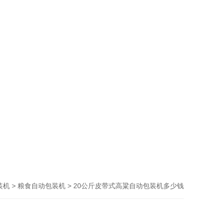
>
> 20公斤皮带式高粱自动包装机多少钱
装机
粮食自动包装机