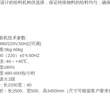
心设计的给料机构供选择，保证特殊物料的给料均匀，确
装机技术参数:
0/220V,50HZ(可调)
:0kg-60kg
80（220）±0％50HZ
:-40～+40℃、
度≤90%
:480-600包/小时
:0.2级
长2200宽：40
积：长2500、宽500、高3450mm（尺寸可根据客户要