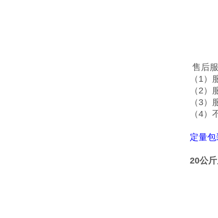
售后服
（1）
（2）
（3）
（4）
定量包
20公