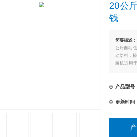
20公
钱
简要描述：
公斤自动包
动给料，操
装机适用
装。如：大
粒状物料的
产品型号
更新时间
产