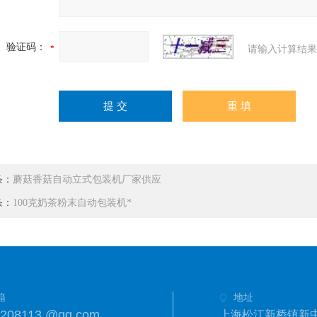
验证码：
请输入计算结果
条：
蘑菇香菇自动立式包装机厂家供应
条：
100克奶茶粉末自动包装机*
箱
地址
8208113 @qq.com
上海松江新桥镇新中街