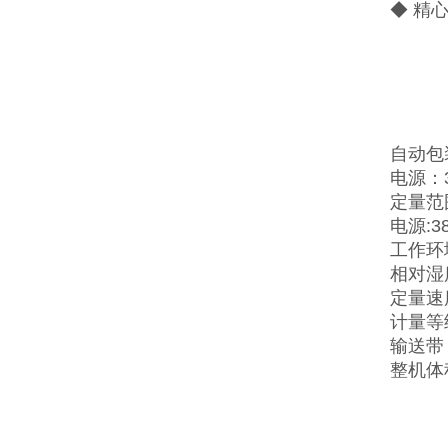
◆ 精
自动包
电源：38
定量范围
电源:3
工作环境
相对湿
定量速度
计量等级
输送带：
整机体