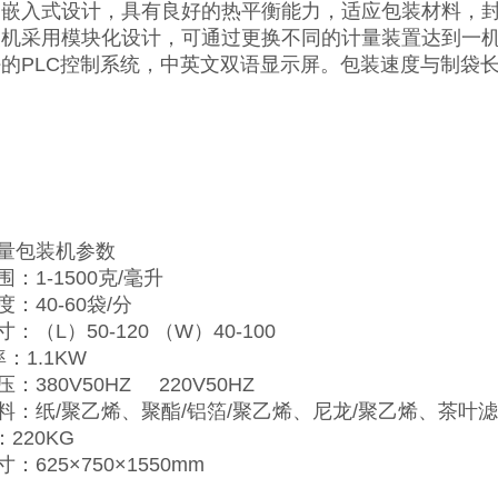
口嵌入式设计，具有良好的热平衡能力，适应包装材料，
装机采用模块化设计，可通过更换不同的计量装置达到一
好的PLC控制系统，中英文双语显示屏。包装速度与制袋
量包装机参数
：1-1500克/毫升
：40-60袋/分
：（L）50-120 （W）40-100
率：1.1KW
：380V50HZ 220V50HZ
料：纸/聚乙烯、聚酯/铝箔/聚乙烯、尼龙/聚乙烯、茶叶
220KG
：625×750×1550mm