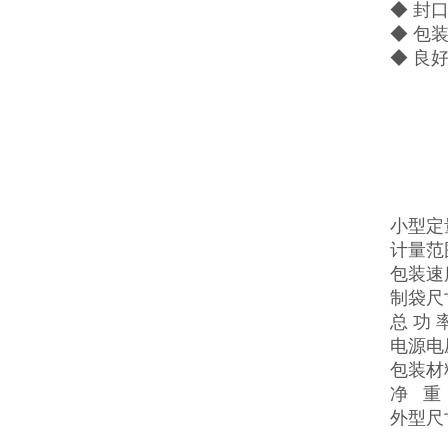
◆ 封
◆ 包
◆ 良
小型定
计量范围
包装速度
制袋尺寸
总 功 
电源电压
包装材
净 重：
外型尺寸