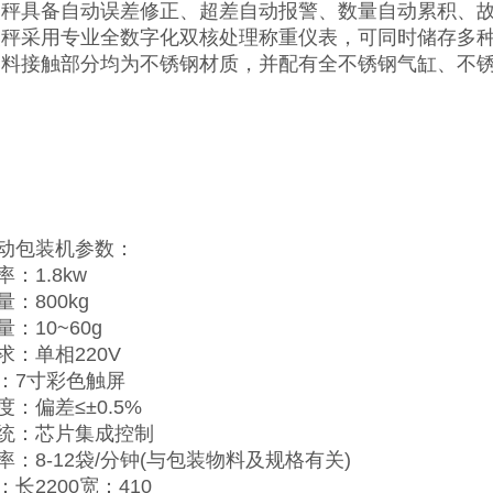
装秤具备自动误差修正、超差自动报警、数量自动累积、
装秤采用专业全数字化双核处理称重仪表，可同时储存多
物料接触部分均为不锈钢材质，并配有全不锈钢气缸、不
动包装机参数：
：1.8kw
：800kg
：10~60g
求：单相220V
：7寸彩色触屏
：偏差≤±0.5%
统：芯片集成控制
率：8-12袋/分钟(与包装物料及规格有关)
长2200宽：410