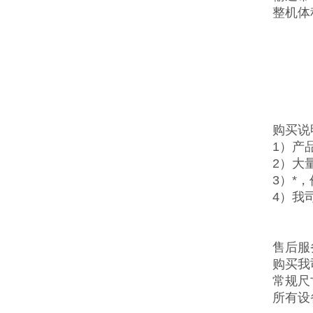
整机体
购买说
1）产
2）大
3）*
4）我
售后服
购买我
常规尺
所有设