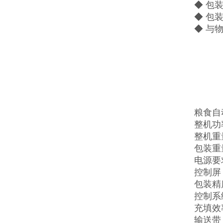
◆ 包
◆ 包
◆ 与
粮食自
整机功率
整机重量
包装重量
电源要
控制屏
包装精度
控制系
充填效
输送带：