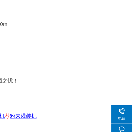
0ml
顾之忧！
机
荐
粉末灌装机
电话