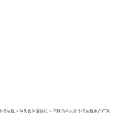
>
> 润肤霜单头膏体灌装机生产厂家
体灌装机
单头膏体灌装机