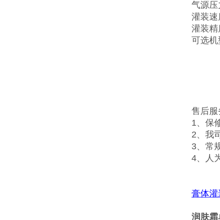
气源压力
灌装速度
灌装精度
可选机型：
售后服
1、保
2、我
3、常
4、人
膏体灌
润肤霜