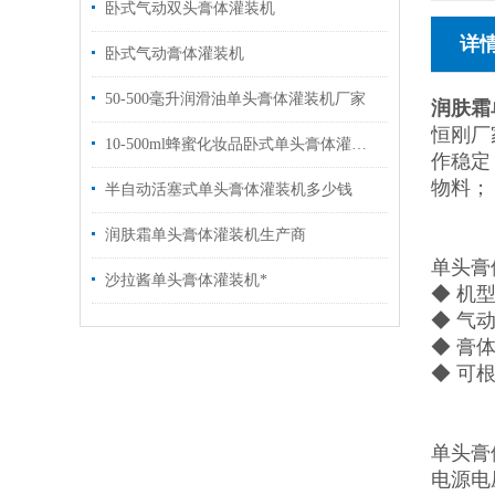
卧式气动双头膏体灌装机
详
卧式气动膏体灌装机
50-500毫升润滑油单头膏体灌装机厂家
润肤霜
恒刚厂
10-500ml蜂蜜化妆品卧式单头膏体灌装机
作稳定
物料；
半自动活塞式单头膏体灌装机多少钱
润肤霜单头膏体灌装机生产商
单头膏
沙拉酱单头膏体灌装机*
◆ 机
◆ 气
◆ 膏
◆ 可
单头膏
电源电压