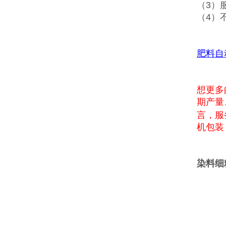
（3）
（4）
肥料自
想更多
期产量
言，服
机包装
染料细