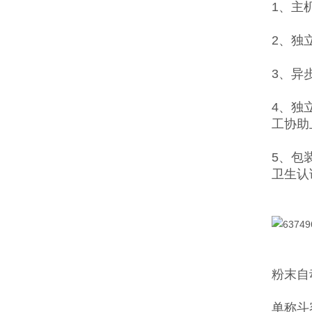
1、主
2、独
3、异
4、独
工协助
5、包
卫生认
粉末自
单称斗