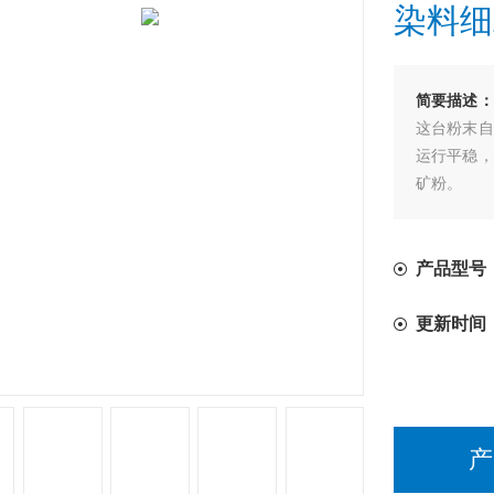
染料细
简要描述：
这台粉末自
运行平稳，
矿粉。
产品型号
更新时间
产