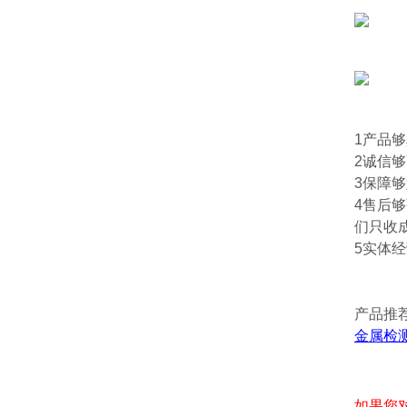
1产品
2诚信
3保障
4售后
们只收
5实体
产品推
金属检
如果您