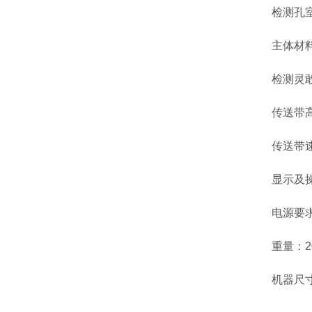
检测孔
主体材料
检测灵敢
传送带高
传送带速
显示及
电源要求
重量：2
机器尺寸：