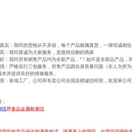
够真实：我司的货物从不弄假，每个产品都属真货，一律坦诚相
够高：我司真诚为大家服务，是值得信赖的商家
够好：我司所有销售产品均为全新产品，*！如不是全新品产品，
够强：严格实行三包服务，所售产品因自身质量问题（非人为所
成本并提供良好的维修服务。
经营：各地工厂、公司和专卖公司全国连锁诚信经营，欢迎来公
荐：
测仪
荐
食品金属检测仪
对我司的产品还比较满意的话，请屏幕上的我司，向我司说明包