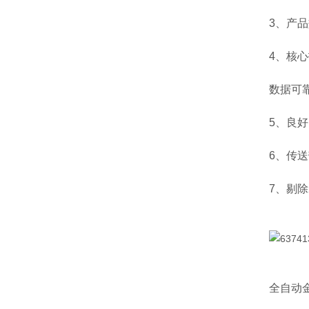
3、产
4、核
数据可
5、良
6、传
7、剔
全自动