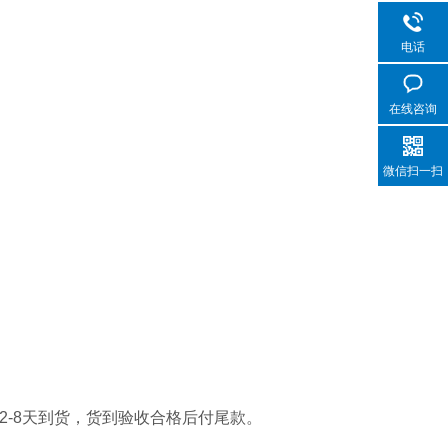
电话
在线咨询
微信扫一扫
2-8天到货，货到验收合格后付尾款。