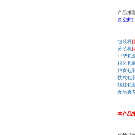
产品推
真空封
包装秤
[
分装机
[
小型包
粉体包
粮食包
枕式包
螺丝包
食品真
本产品