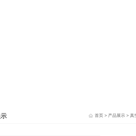
展示
>
>
首页
产品展示
真