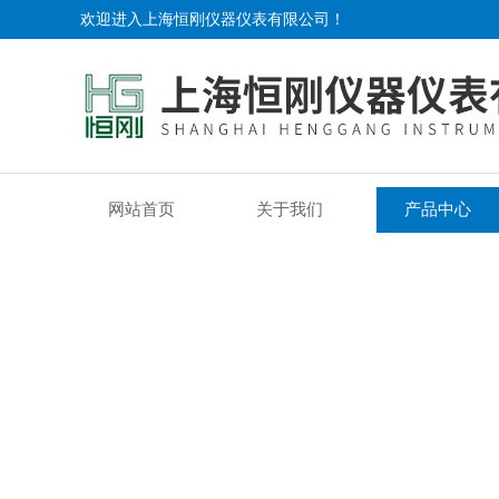
欢迎进入上海恒刚仪器仪表有限公司！
网站首页
关于我们
产品中心