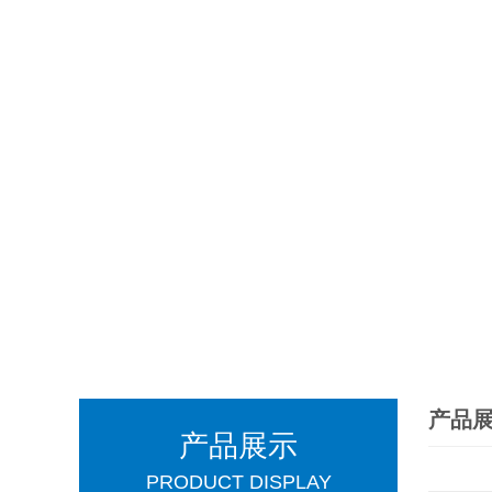
产品
产品展示
PRODUCT DISPLAY