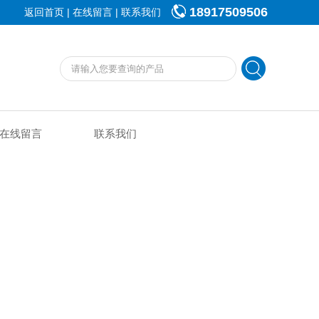
18917509506
|
|
返回首页
在线留言
联系我们
在线留言
联系我们