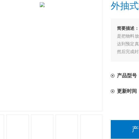
外抽式
简要描述：
是把物料放
达到预定真
然后完成封
产品型号
更新时间
产