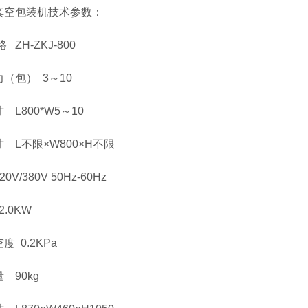
真空包装机
技术参数：
 ZH-ZKJ-800
（包） 3～10
 L800*W5～10
 L不限×W800×H不限
0V/380V 50Hz-60Hz
.0KW
度 0.2KPa
 90kg