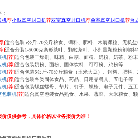
荐：
口机
荐
小型真空封口机
荐
双室真空封口机
荐
单室真空封口机
荐
台
荐]
适合
包装
5
公斤
-70
公斤粮食、饲料、肥料、木屑颗粒、无机盐
荐]
适合
分装
1-5000
克条形茶叶、颗粒茶叶、小剂量颗粒粉剂物料
装机
[荐]
适合
包装干燥剂、味精、白糖、面粉、奶粉、奶茶
、
粉末
装机
[荐]
适合
包装奶粉、面粉、固体饮料、可可粉、鸡粉等
装机
[荐]
适合
包装
5
公斤
-70
公斤粮食
（玉米大豆）
、饲料、肥料、
装机
[荐]
适合
包装各类固体食品、药品、日用品餐具、五电子等
装机
[荐]
适合
包装螺丝螺母、垫片、钉子、螺栓、电子元件、五工
空包装机
[荐]
适合真空包装
食品熟食、水果、蔬菜、大米粮食、颗
报价仅供参考，具体价格以业务报价为准！