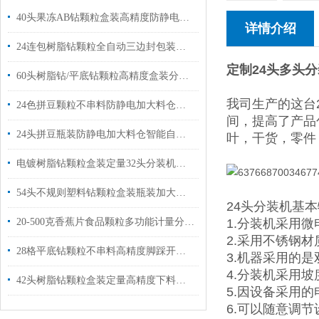
40头果冻AB钻颗粒盒装高精度防静电称重分装机厂家供应
详情介绍
24连包树脂钻颗粒全自动三边封包装机厂家定制
定制24头多头
60头树脂钻/平底钻颗粒高精度盒装分装机厂家供应
我司生产的这台
24色拼豆颗粒不串料防静电加大料仓智能分装机技术上门安装
间，提高了产品
24头拼豆瓶装防静电加大料仓智能自动分装机厂家供应
叶，干货，零件
电镀树脂钻颗粒盒装定量32头分装机厂家供应
54头不规则塑料钻颗粒盒装瓶装加大料仓不漏料无静电分装机生产厂家
24头分装机基本
20-500克香蕉片食品颗粒多功能计量分装机器
1.分装机采用
2.采用不锈钢
28格平底钻颗粒不串料高精度脚踩开关下料称重分装机厂家定制
3.机器采用的
4.分装机采用
42头树脂钻颗粒盒装定量高精度下料分装机品牌
5.因设备采用
6.可以随意调