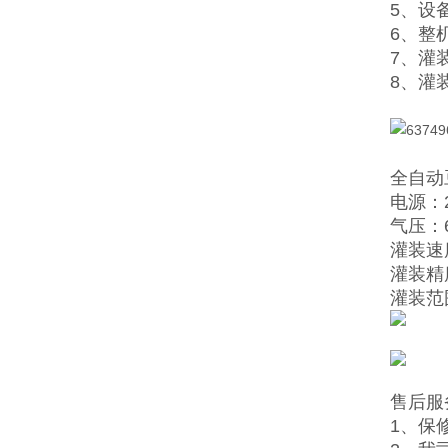
5、设
6、整
7、灌
8、灌
全自动
电源：2
气压：6
灌装速度
灌装精
灌装范围：
售后服
1、保