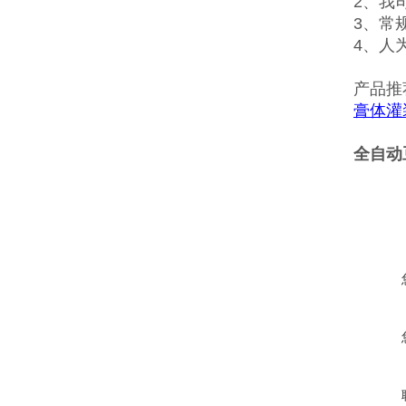
2、我
3、常
4、人
产品推
膏体灌
全自动