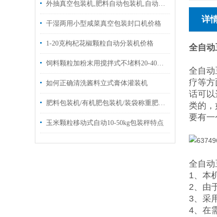
外抽真空包装机,肥料自动包装机,自动分装机设备|品牌
详
干湿两用小型咸菜真空包装封口机价格
1-20克枸杞花椒颗粒自动分装机价格
全自动
饲料颗粒加粉末用搅拌式不堵料20-40公斤包装秤厂家定制
全自动
疗等方
如何正确清洗酱料立式膏体灌装机
话可以
肥料包装机/有机肥包装机/装袋称重肥打包机厂家
类的，
要有一
玉米颗粒移动式自动10-50kg包装秤特点
全自动
1、本
2、由
3、采
4、在