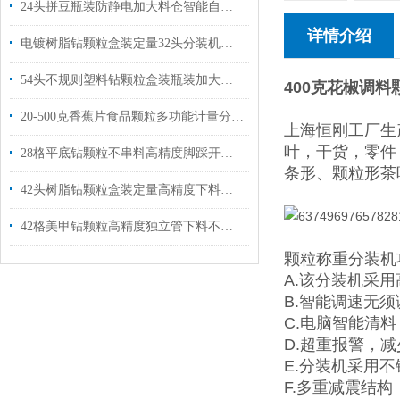
24头拼豆瓶装防静电加大料仓智能自动分装机厂家供应
详情介绍
电镀树脂钻颗粒盒装定量32头分装机厂家供应
54头不规则塑料钻颗粒盒装瓶装加大料仓不漏料无静电分装机生产厂家
400克花椒调
20-500克香蕉片食品颗粒多功能计量分装机器
上海恒刚工厂生
叶，干货，零件
28格平底钻颗粒不串料高精度脚踩开关下料称重分装机厂家定制
条形、颗粒形茶
42头树脂钻颗粒盒装定量高精度下料分装机品牌
42格美甲钻颗粒高精度独立管下料不串料分装机产品资料
颗粒称重分装机
A.该分装机采
B.智能调速无
C.电脑智能清
D.超重报警，
E.分装机采用
F.多重减震结