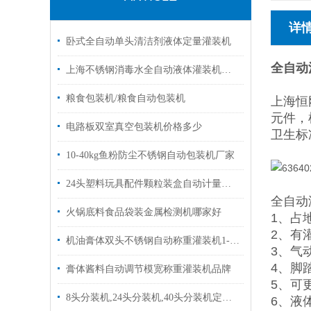
详
卧式全自动单头清洁剂液体定量灌装机
全自动
上海不锈钢消毒水全自动液体灌装机厂家定制
粮食包装机/粮食自动包装机
上海恒
元件，
电路板双室真空包装机价格多少
卫生标
10-40kg鱼粉防尘不锈钢自动包装机厂家
24头塑料玩具配件颗粒装盒自动计量分装机厂家
全自动
火锅底料食品袋装金属检测机哪家好
1、占
2、有
机油膏体双头不锈钢自动称重灌装机1-15L
3、气
4、脚
膏体酱料自动调节模宽称重灌装机品牌
5、可
8头分装机,24头分装机,40头分装机定制盒装塑料颗粒称重分装机
6、液