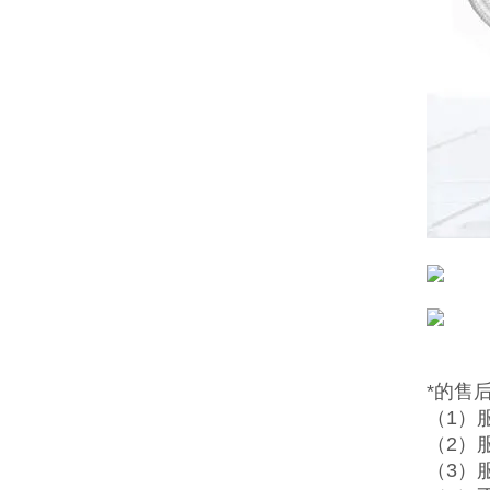
*的售
（1）
（2）
（3）