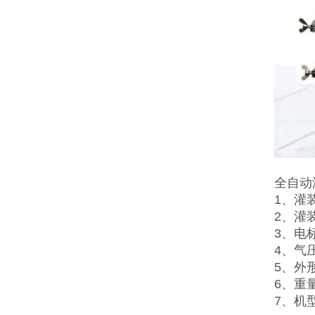
全自动
1、灌装
2、灌
3、电标
4、气压
5、外形
6、重量
7、机型选