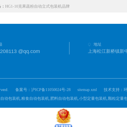
条：
HG1-10克果蔬粉自动立式包装机品牌
箱
地址
8208113 @qq.com
上海松江新桥镇新中街
ved.
备案号：
技术支持：
沪ICP备11050024号-28
sitemap.xml
om)主营：自动包装机,粮食自动包装机,肥料自动包装机,小型定量包装机,颗粒定量