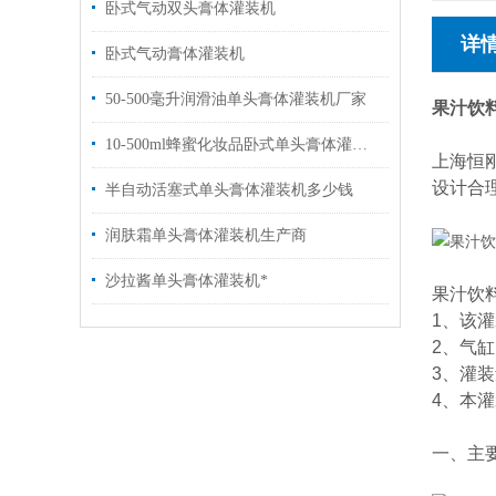
卧式气动双头膏体灌装机
详
卧式气动膏体灌装机
50-500毫升润滑油单头膏体灌装机厂家
果汁饮
10-500ml蜂蜜化妆品卧式单头膏体灌装机
上海恒
设计合
半自动活塞式单头膏体灌装机多少钱
润肤霜单头膏体灌装机生产商
沙拉酱单头膏体灌装机*
果汁饮
1、该
2、气
3、灌
4、本
一、主