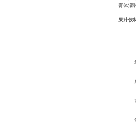
膏体灌
果汁饮