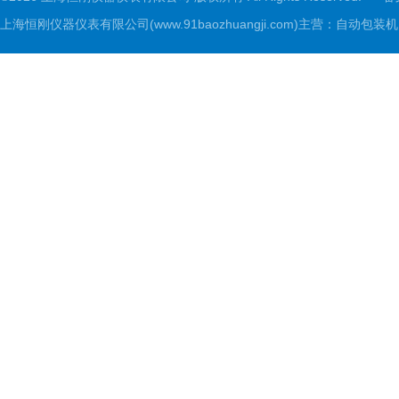
上海恒刚仪器仪表有限公司(www.91baozhuangji.com)主营：自