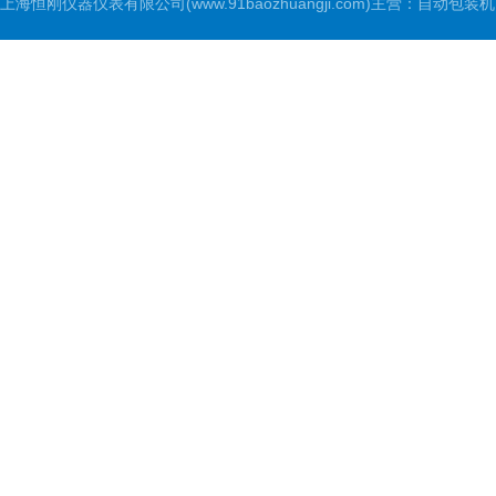
上海恒刚仪器仪表有限公司(www.91baozhuangji.com)主营：自