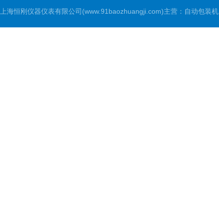
上海恒刚仪器仪表有限公司(www.91baozhuangji.com)主营：自