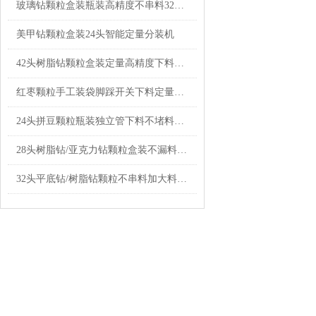
玻璃钻颗粒盒装瓶装高精度不串料32头智能分装机厂家销售
美甲钻颗粒盒装24头智能定量分装机
42头树脂钻颗粒盒装定量高精度下料分装机品牌
红枣颗粒手工装袋脚踩开关下料定量分装机1-500克
24头拼豆颗粒瓶装独立管下料不堵料分装机厂家定制
28头树脂钻/亚克力钻颗粒盒装不漏料分装机厂家现货
32头平底钻/树脂钻颗粒不串料加大料仓分装机厂家定制