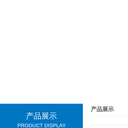
产品展示
产品展示
PRODUCT DISPLAY