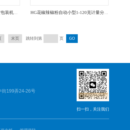
HG外抽式升降式粉末抽气真空包装机设备
HG花椒辣椒粉自动小型1-120克计量分装机报价
跳转到第
页
页
末页
199弄24-26号
扫一扫，关注我们