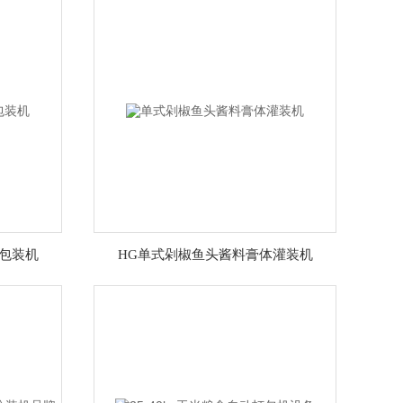
包装机
HG单式剁椒鱼头酱料膏体灌装机