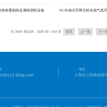
粮食称重剔除金属检测机设备
共 3000 条记录，当前 59 / 334 页
首页
上一页
下一
箱
地址
8208113 @qq.com
上海松江新桥镇新中街