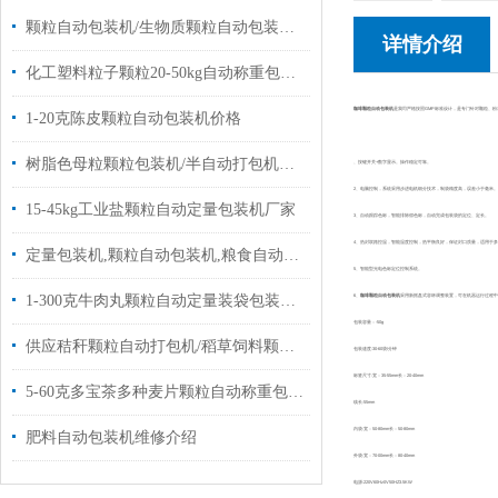
颗粒自动包装机/生物质颗粒自动包装机厂家批发价
详情介绍
化工塑料粒子颗粒20-50kg自动称重包装机厂家
咖啡颗粒自动包装机
是我司严格按照GMP标准设计，是专门针对颗粒、
1-20克陈皮颗粒自动包装机价格
树脂色母粒颗粒包装机/半自动打包机厂家定制
、按键开关+数字显示。操作稳定可靠。
2、电脑控制，系统采用步进电机细分技术，制袋精度高，误差小于毫米。
15-45kg工业盐颗粒自动定量包装机厂家
3、自动跟踪色标，智能排除假色标，自动完成包装袋的定位、定长。
4、热封双路控温，智能温度控制，热平衡良好，保证封口质量，适用于
定量包装机,颗粒自动包装机,粮食自动包装机批发|设备
5、智能型光电色标定位控制系统。
1-300克牛肉丸颗粒自动定量装袋包装机设备
6、
咖啡颗粒自动包装机
采用新摇盘式容杯调整装置，可在机器运行过程中
包装容量：-50g
供应秸秆颗粒自动打包机/稻草饲料颗粒称重包装机20-50kg
包装速度:30-60袋/分钟
标签尺寸:宽：35-55mm长：20-40mm
5-60克多宝茶多种麦片颗粒自动称重包装机价格
线长:55mm
内袋:宽：50-80mm长：50-80mm
肥料自动包装机维修介绍
外袋:宽：70-00mm长：80-40mm
电源:220V60Hz0V50HZ3.5KW