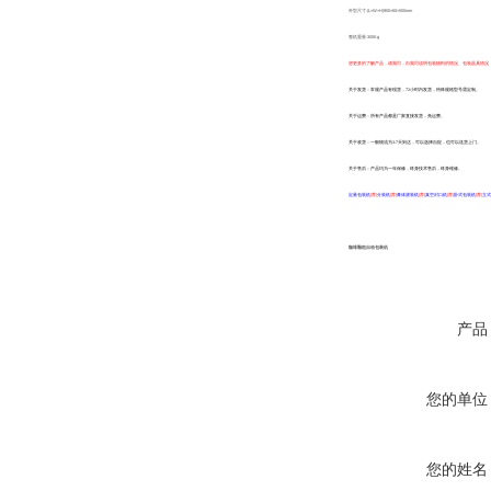
外型尺寸:(L×W×H)900×60×500mm
整机重量:300Kg
想更多的了解产品，请我司，向我司说明包装物料的情况、包装器具情况
关于发货：常规产品有现货，72小时内发货，特殊规格型号需定制。
关于运费：所有产品都是厂家直接发货，免运费。
关于收货：一般物流为3-7天到达，可以选择自提，也可以送货上门。
关于售后：产品均为一年保修，终身技术售后，终身维修。
定量包装机
[荐]
分装机
[荐]
膏体灌装机
[荐]
真空封口机
[荐]
卧式包装机
[荐]
立式
咖啡颗粒自动包装机
产品
您的单位
您的姓名